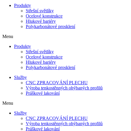
Produkty
Střešní světlíky
Ocelové konstrukce
Hlukové bariéry
Polykarbonátové prosklení
Menu
Produkty
Střešní světlíky
Ocelové konstrukce
Hlukové bariéry
Polykarbonátové prosklení
Služby
CNC ZPRACOVÁNÍ PLECHU
Výroba tenkostěnných ohýbaných profilů
Práškové lakování
Menu
Služby
CNC ZPRACOVÁNÍ PLECHU
Výroba tenkostěnných ohýbaných profilů
Práškové lakování