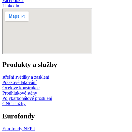
Facebook-f
Linkedin
Produkty a služby
střešní světlíky a zasklení
Práškové lakování
Ocelové konstrukce
Protihlukové stěny
Polykarbonátové prosklení
CNC služby
Eurofondy
Eurofondy NFP I