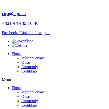
cipi@cipi.sk
+421 44 435 16 40
Facebook-f
Linkedin
Instagram
Firma
Výrobní oblast
O nás
Eurofondy
Certifikáty
Menu
Firma
Výrobní oblast
O nás
Eurofondy
Certifikáty