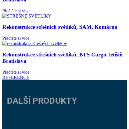
Přečtěte si více "
Rekonstrukce střešních světlíků, SAM, Komárno
Přečtěte si více "
Rekonstrukce střešních světlíků, BTS Cargo, letiště,
Bratislava
Přečtěte si více "
REFERENCE
DALŠÍ PRODUKTY