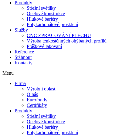
Produkty
Střešní světlíky
Ocelové konstrukce
Hlukové bariéry
Polykarbonátové prosklení
Služby
CNC ZPRACOVÁNÍ PLECHU
Výroba tenkostěnných ohýbaných profilů
Práškové lakovaní
Reference
Stáhnout
Kontakty
Menu
Firma
Výrobní oblast
O nás
Eurofondy
Certifikáty
Produkty
Střešní světlíky
Ocelové konstrukce
Hlukové bariéry
Polykarbonátové prosklení