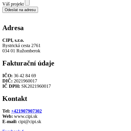
Váš projekt
Odeslat na adresu
Adresa
CIPI, s.r.o.
Bystrická cesta 2761
034 01 Ružomberok
Fakturační údaje
IČO:
36 42 84 69
DIČ:
2021960017
IČ DPH:
SK2021960017
Kontakt
Tel:
+421907907302
Web:
www.cipi.sk
E-mail:
cipi@cipi.sk